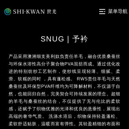
菜单导航
SNUG | 予衿
产品采用澳洲细支美利奴负责任羊毛，融合优质桑蚕丝
与环保水溶性高分子聚合物PVA混纺而成。通过优化改
进的特别纺纱工艺制作，使纱线呈现轻薄、细腻、柔
滑、软糯的同时 ，具有蓬松感。 RWS责任羊毛与天然
桑蚕丝及环保型PVA纤维均为可降解材料，不仅源于自
然，也能回归自然，完美契合可持续发展的理念。超细
的羊毛与桑蚕丝的结合，不仅提供了无与伦比的柔软
感，还赋予了织物优雅的光泽和优良的悬垂性，展现出
高端的奢华气质。 洗涤水溶后，织物保持轻盈蓬松、
柔软舒适贴肤，温暖而富有弹性。其轻盈精细的布面和