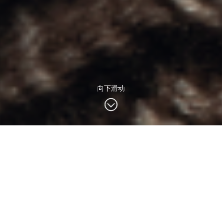
向下滑动
世光
香风
界线